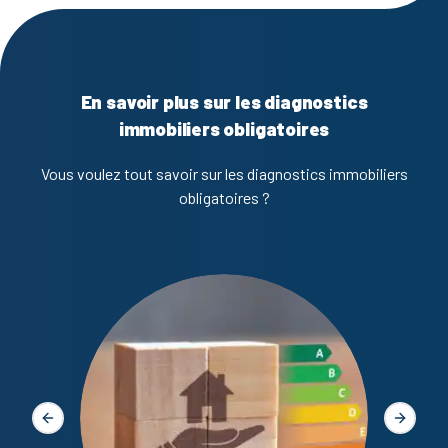
En savoir plus sur les diagnostics
immobiliers obligatoires
Vous voulez tout savoir sur les diagnostics immobiliers
obligatoires ?
Diagno
Slide précédente
Slide s