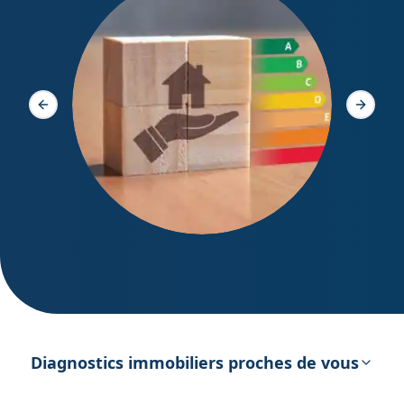
Diagno
Slide précédente
Slide s
DPE – Diagnostic de Performance
énergétique
Diagnostics immobiliers proches de vous