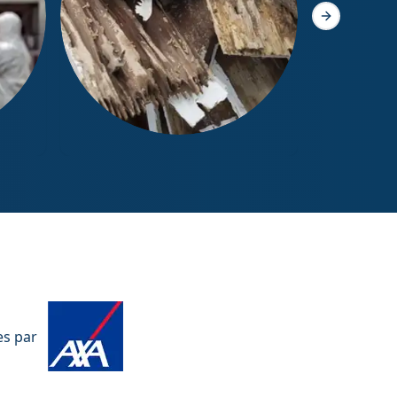
Slide suivant
Diagnostic Termites / État
parasitaire
es par