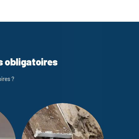
s obligatoires
ires ?
Mesurage L