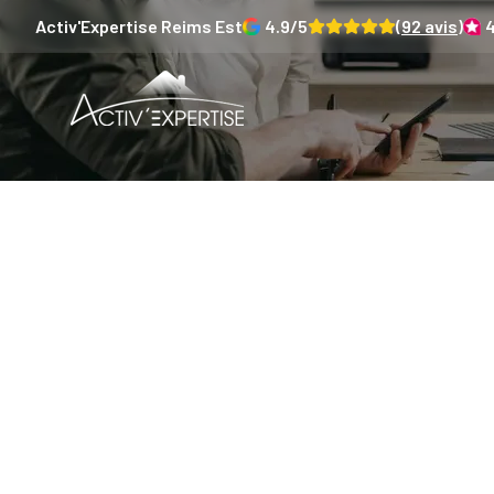
Activ'Expertise
Reims Est
4.9
/5
(
92
avis)
4
Annuaire 
po