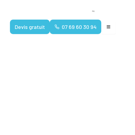
Devenir franchisé
Espace client
Devis gratuit
07 69 60 30 94
tiqueurs :
iel