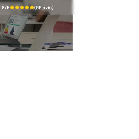
.8
/5
(
99
avis)
officiel des diagnos
urquoi c'est essent